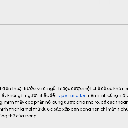
From Participant to Guide:
Yout
Finding My Voice on the Hill
insp
infra
điện thoại trước khi đi ngủ thì đọc được một chủ đề có khá nhi
thấy không ít người nhắc đến 
vipwin.market
 nên mình cũng mở 
, mình thấy các phần nội dung được chia khá rõ, bố cục thoá
 mình thích là mọi thứ được sắp xếp gọn gàng nên chỉ mất ít phú
ổng thể của trang.