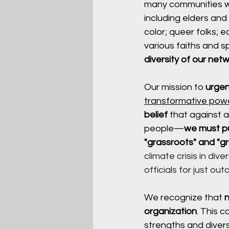
many communities wh
including elders and
color; queer folks;
various faiths and spi
diversity of our netw
Our mission to 
urgen
transformative powe
belief
 that against 
people—
we must pu
"grassroots" and "gr
climate crisis in di
officials for just ou
We recognize that 
organization
. This 
strengths and diver