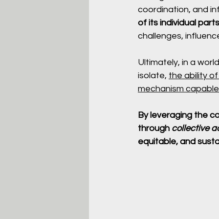
coordination, and in
of its individual part
challenges, influenc
Ultimately, in a wor
isolate, 
the ability o
mechanism capable 
By leveraging the co
through 
collective a
equitable, and sustai