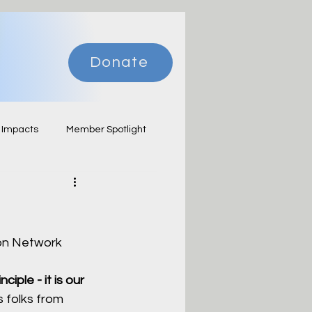
Donate
 Impacts
Member Spotlight
ion Network
ciple - it is our 
 folks from 