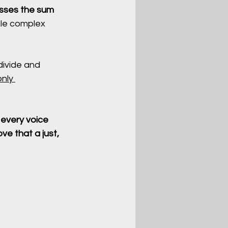
sses the sum 
ckle complex 
divide and 
nly 
every voice 
ve that a just, 