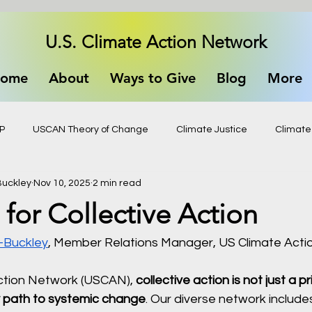
U.S. Climate Action Network
ome
About
Ways to Give
Blog
More
P
USCAN Theory of Change
Climate Justice
Climate
uckley
Nov 10, 2025
2 min read
for Collective Action
-Buckley
, Member Relations Manager, US Climate Act
ction Network (USCAN), 
collective action is not just a prin
ly path to systemic change
. Our diverse network includes