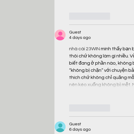
Like
Reply
Guest
4 days ago
nhà cái 23WIN
 mình thấy bạn 
thôi chứ không làm gì nhiều. V
biết đang ở phần nào, không bị 
“không bị chặn” với chuyện bả
thích chứ không chỉ quăng mỗi
nên kéo xuống không bị mệt. 
Like
Reply
Guest
6 days ago