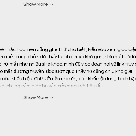
Show More
bè nhắc hoài nên cũng ghé thử cho biết, kiểu vào xem giao diệ
ừa mở trang chủ ra là thấy họ chia mục khá gọn, nhìn một cái là
rối mắt như nhiều site khác. Mình để ý có đoạn nói về link truy 
o mật đường truyền, đọc lướt qua thấy họ cũng chịu khó giải 
 câu khẩu hiệu. Chữ với nền nhìn ổn, các khối nội dung tách bạ
Nói chung cảm giác họ sắp xếp menu và tiêu đề…
Show More