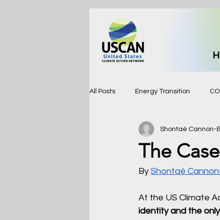
H
All Posts
Energy Transition
CO
Shontaé Cannon-B
The Case 
By 
Shontaé Cannon
At the US Climate A
identity and the on