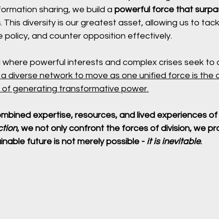
formation sharing, we build a 
powerful force that surpa
s
. This diversity is our greatest asset, allowing us to ta
e policy, and counter opposition effectively.
ld where powerful interests and complex crises seek to 
f a diverse network to move as one unified force is the o
of generating transformative power.
mbined expertise, resources, and lived experiences of 
ction
, we not only confront the forces of division, we pro
nable future is not merely possible - 
it is inevitable
.