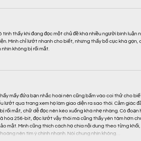
vô tình thấy khi đang đọc một chủ đề khá nhiều người bình luận 
n. Mình chỉ lướt nhanh cho biết, nhưng thấy bố cục khá gọn, 
nhìn không bị rối mắt.
thấy mấy đứa bạn nhắc hoài nên cũng bấm vào coi thử cho biết
iểu lướt qua trang xem họ làm giao diện ra sao thôi. Cảm giác đ
g bị rối mắt, chữ dễ đọc nên kéo xuống khá nhẹ nhàng. Có đoạn 
ã hóa 256-bit, đọc lướt vậy thôi mà cũng thấy yên tâm hơn chú
 bảo mật. Mình cũng thích cách họ chia nội dung theo từng khối,
 thoáng nên tìm ý chính nhanh. Nói chung nhìn không…