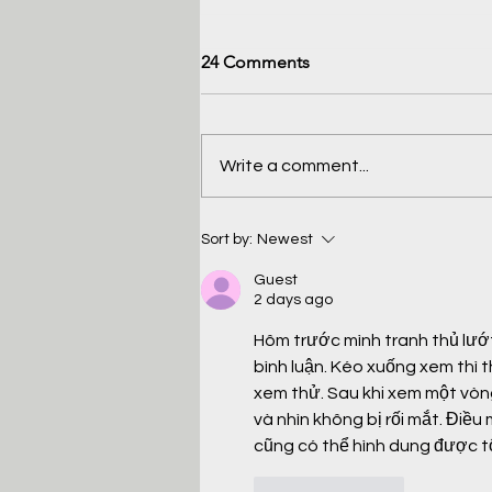
24 Comments
Write a comment...
Maybe the Antidote to
Sort by:
Newest
Cynicism Is Strategy
Guest
2 days ago
Hôm trước mình tranh thủ lướt 
bình luận. Kéo xuống xem thì 
xem thử. Sau khi xem một vòng
và nhìn không bị rối mắt. Điều
cũng có thể hình dung được t
Like
Reply