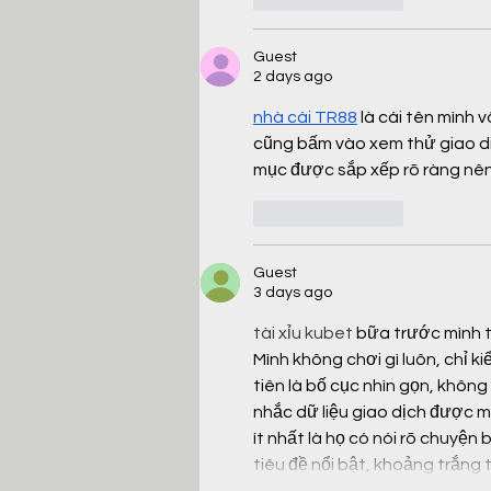
Guest
2 days ago
nhà cái TR88
 là cái tên mình 
cũng bấm vào xem thử giao diệ
mục được sắp xếp rõ ràng nên 
Like
Reply
Guest
3 days ago
tài xỉu kubet
 bữa trước mình 
Mình không chơi gì luôn, chỉ k
tiên là bố cục nhìn gọn, khôn
nhắc dữ liệu giao dịch được m
ít nhất là họ có nói rõ chuyện
tiêu đề nổi bật, khoảng trắng