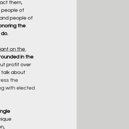
act them, 
 people of 
and people of 
noring the 
 do. 
liant on the 
rounded in the 
t profit over 
talk about 
ess the 
ng with elected 
ingle 
nique 
n, 