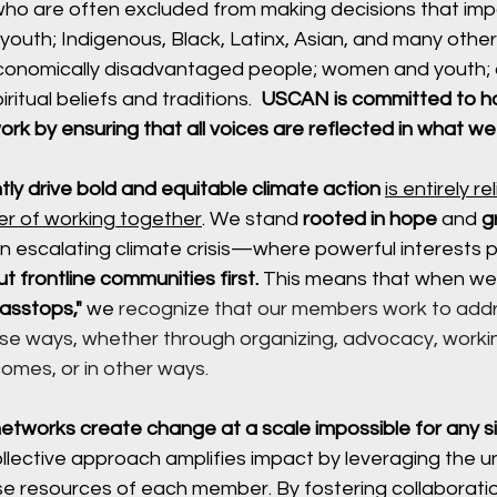
o are often excluded from making decisions that imp
 youth; Indigenous, Black, Latinx, Asian, and many other
 economically disadvantaged people; women and youth; 
ritual beliefs and traditions. 
 USCAN is committed to ho
ork by ensuring that all voices are reflected in what we
tly drive bold and equitable climate action
is entirely re
r of working together
. We stand 
rooted in hope
 and 
g
an escalating climate crisis—where powerful interests pu
t frontline communities first.
 This means that when we 
asstops,"
 we
recognize that our members work to addr
verse ways, whether through organizing, advocacy, worki
tcomes, or in other ways.
networks create change
at a scale impossible for any s
collective approach amplifies impact by leveraging the u
se resources of each member. By fostering collaboratio